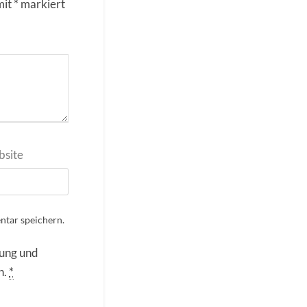
mit
*
markiert
site
tar speichern.
rung und
n.
*