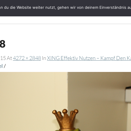
n du die Website weiter nutzt, gehen wir von deinem Einverständnis a
Startseite
Bloggerin Ute Schmeiser
G
8
015
At
4272 × 2848
In
XING Effektiv Nutzen – Kampf Den Ka
el
/