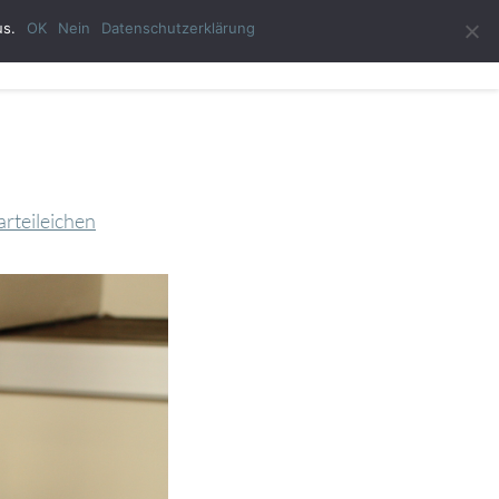
us.
OK
Nein
Datenschutzerklärung
ast-Autor
Impressum
Datenschutzerklärung
rteileichen