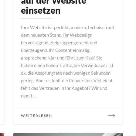
auf der Website
Trust
Signals
einsetzen
auf
der
Ihre Website ist perfekt, modern, technisch auf
Website
dem neuesten Stand. Ihr Webdesign
einsetzen
hervorragend, zielgruppengerecht und
überzeugend. Ihr Content einmalig,
ansprechend, klar und führt zum Kauf. Sie
haben einen hohen Traffic, die Verweildauer ist
ok, die Absprungrate nach wenigen Sekunden
gering. Aber es fehlt die Conversion. Vielleicht
fehlt das Vertrauen in Ihr Angebot? Wir und
damit …
READ
WEITERLESEN
MORE