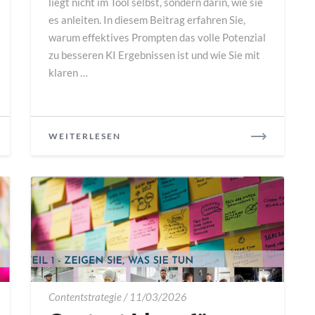
liegt nicht im Tool selbst, sondern darin, wie sie
es anleiten. In diesem Beitrag erfahren Sie,
warum effektives Prompten das volle Potenzial
zu besseren KI Ergebnissen ist und wie Sie mit
klaren …
READ
WEITERLESEN
MORE
Content
Contentstrategie
/
11/03/2026
Ideen