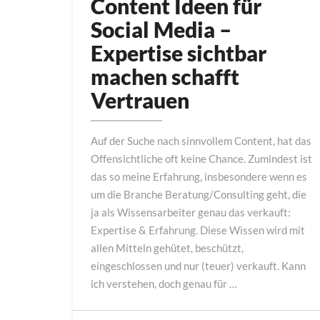
Content Ideen für
für
Social Media –
Social
Expertise sichtbar
Media
–
machen schafft
Expertise
Vertrauen
sichtbar
machen
Auf der Suche nach sinnvollem Content, hat das
schafft
Offensichtliche oft keine Chance. Zumindest ist
Vertrauen
das so meine Erfahrung, insbesondere wenn es
um die Branche Beratung/Consulting geht, die
ja als Wissensarbeiter genau das verkauft:
Expertise & Erfahrung. Diese Wissen wird mit
allen Mitteln gehütet, beschützt,
eingeschlossen und nur (teuer) verkauft. Kann
ich verstehen, doch genau für …