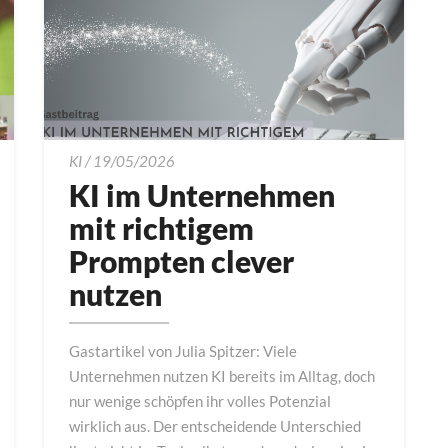
KI
KI
/
19/05/2026
im
KI im Unternehmen
Unternehmen
mit richtigem
mit
Prompten clever
richtigem
Prompten
nutzen
clever
nutzen
Gastartikel von Julia Spitzer: Viele
Unternehmen nutzen KI bereits im Alltag, doch
nur wenige schöpfen ihr volles Potenzial
wirklich aus. Der entscheidende Unterschied