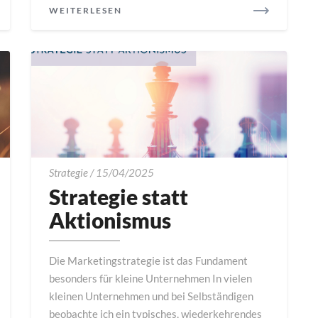
READ
WEITERLESEN
MORE
Strategie
Strategie
/
15/04/2025
statt
Strategie statt
Aktionismus
Aktionismus
Die Marketingstrategie ist das Fundament
besonders für kleine Unternehmen In vielen
kleinen Unternehmen und bei Selbständigen
beobachte ich ein typisches, wiederkehrendes