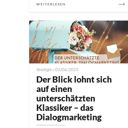
READ
WEITERLESEN
MORE
Der
Strategie
/
05/06/2025
Blick
Der Blick lohnt sich
lohnt
auf einen
sich
unterschätzten
auf
einen
Klassiker – das
unterschätzten
Dialogmarketing
Klassiker
–