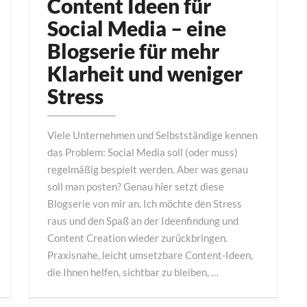
Content Ideen für
für
Social Media – eine
Social
Blogserie für mehr
Media
–
Klarheit und weniger
eine
Stress
Blogserie
für
Viele Unternehmen und Selbstständige kennen
mehr
das Problem: Social Media soll (oder muss)
Klarheit
regelmäßig bespielt werden. Aber was genau
und
soll man posten? Genau hier setzt diese
weniger
Blogserie von mir an. Ich möchte den Stress
Stress
raus und den Spaß an der Ideenfindung und
Content Creation wieder zurückbringen.
Praxisnahe, leicht umsetzbare Content-Ideen,
die Ihnen helfen, sichtbar zu bleiben, …