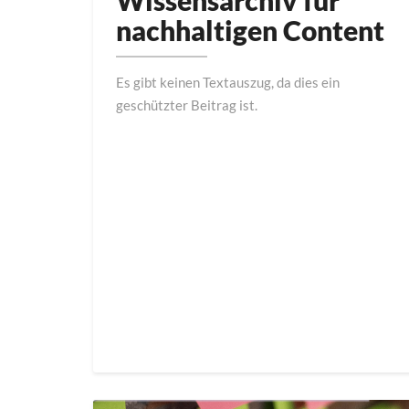
Wissensarchiv für
Wissensarchiv
für
nachhaltigen Content
nachhaltigen
Content
Es gibt keinen Textauszug, da dies ein
geschützter Beitrag ist.