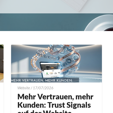
Mehr
Website
/
17/07/2026
Vertrauen,
Mehr Vertrauen, mehr
mehr
Kunden: Trust Signals
Kunden: