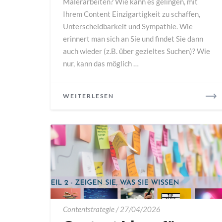
Malerarbeiten? Wie kann es gelingen, mit
Ihrem Content Einzigartigkeit zu schaffen,
Unterscheidbarkeit und Sympathie. Wie
erinnert man sich an Sie und findet Sie dann
auch wieder (z.B. über gezieltes Suchen)? Wie
nur, kann das möglich …
READ
WEITERLESEN
MORE
Content
Contentstrategie
/
27/04/2026
Ideen