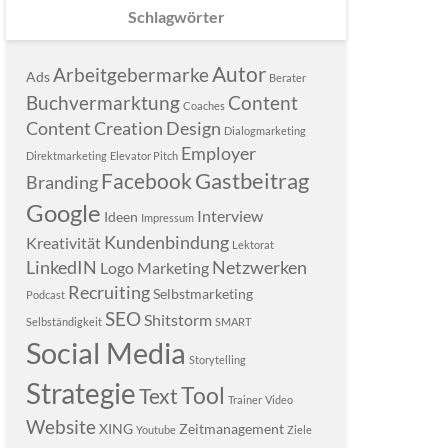
Schlagwörter
Autor
Arbeitgebermarke
Ads
Berater
Buchvermarktung
Content
Coaches
Content Creation
Design
Dialogmarketing
Employer
Direktmarketing
Elevator Pitch
Gastbeitrag
Facebook
Branding
Google
Interview
Ideen
Impressum
Kundenbindung
Kreativität
Lektorat
LinkedIN
Netzwerken
Logo
Marketing
Recruiting
Selbstmarketing
Podcast
SEO
Shitstorm
Selbständigkeit
SMART
Social Media
Storytelling
Strategie
Tool
Text
Trainer
Video
Website
XING
Zeitmanagement
Youtube
Ziele