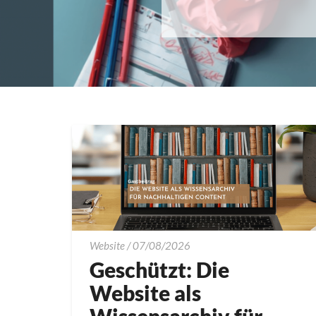
Geschützt:
Website
/
07/08/2026
Die
Geschützt: Die
Website
Website als
als