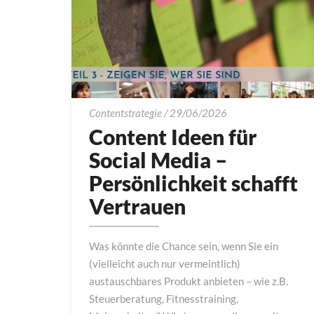
Content
Contentstrategie
/
29/06/2026
Ideen
Content Ideen für
für
Social Media –
Social
Persönlichkeit schafft
Media
–
Vertrauen
Persönlichkeit
schafft
Was könnte die Chance sein, wenn Sie ein
Vertrauen
(vielleicht auch nur vermeintlich)
austauschbares Produkt anbieten – wie z.B.
Steuerberatung, Fitnesstraining,