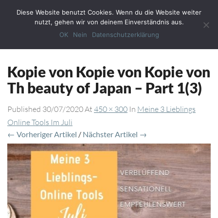
Diese Website benutzt Cookies. Wenn du die Website weiter
Toggl
nutzt, gehen wir von deinem Einverständnis aus.
Navig
OK
Nein
Datenschutzerklärung
Kopie von Kopie von Kopie von
Th beauty of Japan – Part 1(3)
Published
30/07/2020
At
450 × 300
In
Meine 3 Lieblings
Online Tools Im Juli
← Vorheriger Artikel
/
Nächster Artikel →