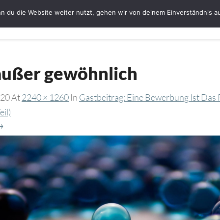
n du die Website weiter nutzt, gehen wir von deinem Einverständnis a
Startseite
Bloggerin Ute Schmeiser
G
 außer gewöhnlich
020
At
2240 × 1260
In
Gastbeitrag: Eine Bewerbung Ist Das 
eil)
→