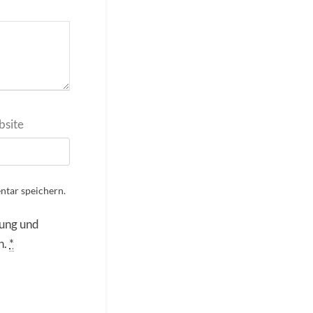
site
tar speichern.
rung und
n.
*