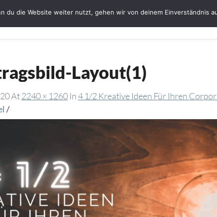
n du die Website weiter nutzt, gehen wir von deinem Einverständnis a
Startseite
Bloggerin Ute Schmeiser
G
tragsbild-Layout(1)
020
At
2240 × 1260
In
4 1/2 Kreative Ideen Für Ihren Corpor
el
/