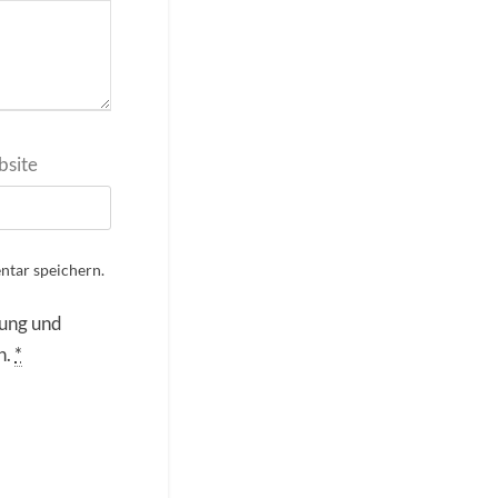
site
tar speichern.
rung und
n.
*