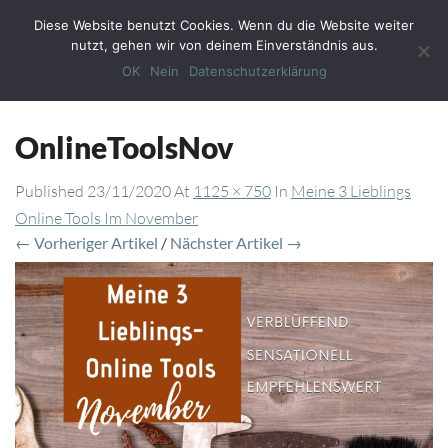
Diese Website benutzt Cookies. Wenn du die Website weiter
Toggl
nutzt, gehen wir von deinem Einverständnis aus.
Navig
OK
Nein
Datenschutzerklärung
OnlineToolsNov
Published
23/11/2020
At
1125 × 750
In
Meine 3 Lieblings
Online Tools Im November
← Vorheriger Artikel
/
Nächster Artikel →