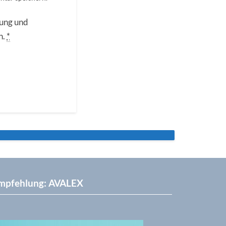
rung und
n.
*
mpfehlung: AVALEX