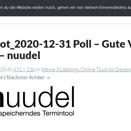
n du die Website weiter nutzt, gehen wir von deinem Einverständnis a
Startseite
Bloggerin Ute Schmeiser
G
ot_2020-12-31 Poll – Gute 
 – nuudel
020
At
471 × 136
In
Meine 3 Lieblings Online Tools Im Deze
el
/
Nächster Artikel →