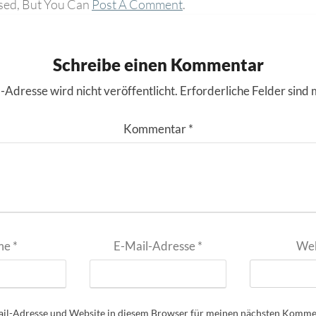
sed, But You Can
Post A Comment
.
Schreibe einen Kommentar
-Adresse wird nicht veröffentlicht.
Erforderliche Felder sind 
Kommentar
*
me
*
E-Mail-Adresse
*
Web
il-Adresse und Website in diesem Browser für meinen nächsten Kommen