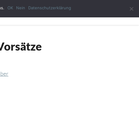
us.
OK
Nein
Datenschutzerklärung
ast-Autor
Impressum
Datenschutzerklärung
Vorsätze
mber