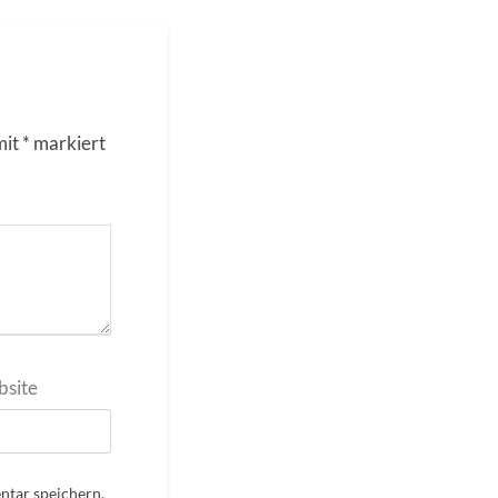
mit
*
markiert
site
tar speichern.