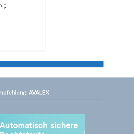
n.
*
mpfehlung: AVALEX