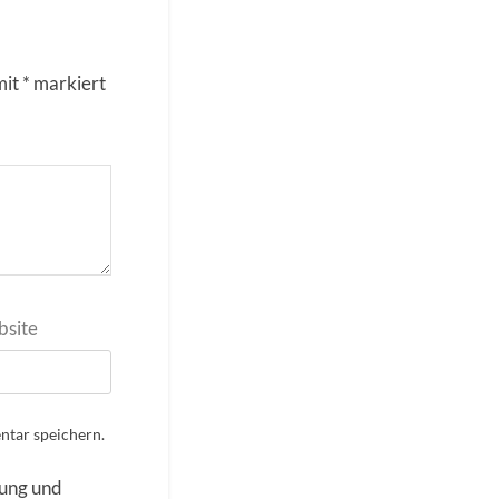
mit
*
markiert
site
tar speichern.
rung und