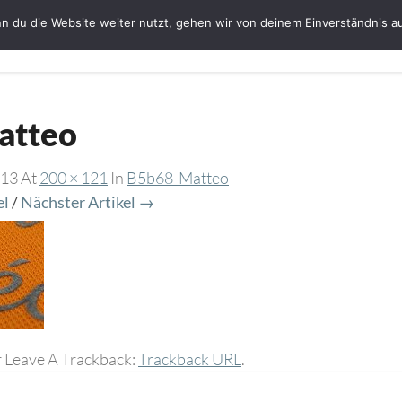
n du die Website weiter nutzt, gehen wir von deinem Einverständnis a
Startseite
Bloggerin Ute Schmeiser
G
atteo
013
At
200 × 121
In
B5b68-Matteo
el
/
Nächster Artikel →
 Leave A Trackback:
Trackback URL
.