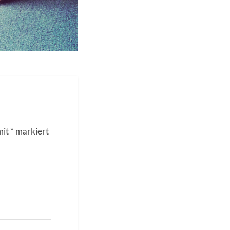
mit
*
markiert