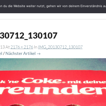
n du die Website weiter nutzt, gehen wir von deinem Einverständnis a
Startseite
Bloggerin Ute Schmeiser
G
30712_130107
013
At
2176 × 2176
In
IMG_20130712_130107
el
/
Nächster Artikel →