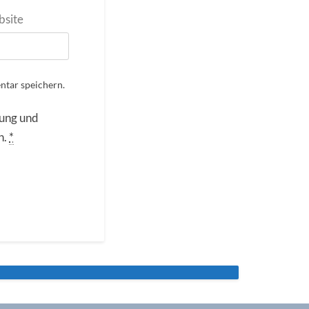
site
tar speichern.
rung und
n.
*