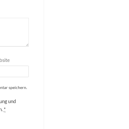
site
tar speichern.
rung und
n.
*