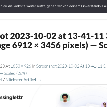
n du die Website weiter nutzt, gehen wir von deinem Einverständnis a
Startseite
Bloggerin Ute Schmeiser
G
ot 2023-10-02 at 13-41-11 
ge 6912 × 3456 pixels) — S
023
At
1853 × 926
In
Screenshot 2023-10-02 At 13-41-11 3
 — Scaled (26%)
el
/
Nächster Artikel →