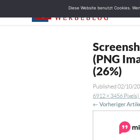
Diese Website benutzt Cookies. Wen
Screensh
(PNG Ima
(26%)
Published
02/10/2
6912 × 3456 Pixels)
← Vorheriger Artik