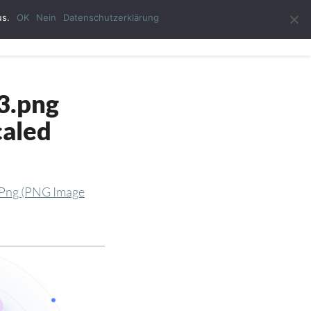
us.
OK
Nein
Datenschutzerklärung
ast-Autor
Impressum
Datenschutzerklärung
3.png
caled
.png (PNG Image