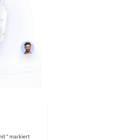
mit
*
markiert