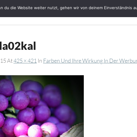
n du die Website weiter nutzt, gehen wir von deinem Einverständnis a
Startseite
Bloggerin Ute Schmeiser
G
ila02kal
015
At
425 × 421
In
Farben Und Ihre Wirkung In Der Werbu