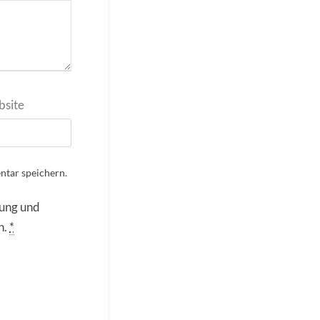
site
tar speichern.
rung und
n.
*