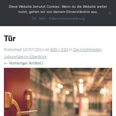
Diese Website benutzt Cookies. Wenn du die Website weiter
Toggl
nutzt, gehen wir von deinem Einverständnis aus.
Navig
OK
Nein
Datenschutzerklärung
Tür
Published
15/07/2019
At
500 × 333
In
Die Wichtigsten
Jobportale Im Überblick
← Vorheriger Artikel
/