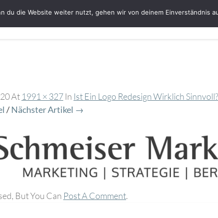
n du die Website weiter nutzt, gehen wir von deinem Einverständnis a
Startseite
Bloggerin Ute Schmeiser
G
020
At
1991 × 327
In
Ist Ein Logo Redesign Wirklich Sinnvoll
el
/
Nächster Artikel →
sed, But You Can
Post A Comment
.