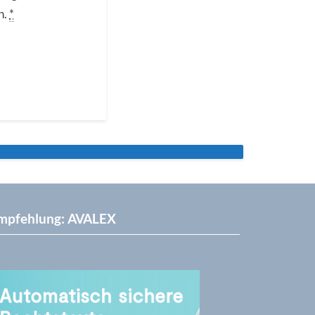
n.
*
mpfehlung: AVALEX