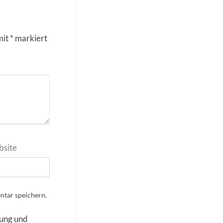
mit
*
markiert
site
tar speichern.
rung und