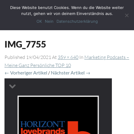
Diese Website benutzt Cookies. Wenn du die Website weiter
Toggl
nutzt, gehen wir von deinem Einverständnis aus.
Navig
OK
Nein
Datenschutzerklärung
IMG_7755
Published
19/04/2021
At
359 × 640
In
Marketing Podcasts –
Meine Ganz Persönliche TOP 10
← Vorheriger Artikel
/
Nächster Artikel →