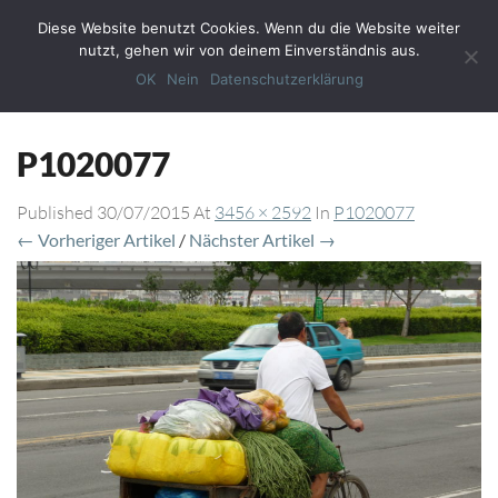
Diese Website benutzt Cookies. Wenn du die Website weiter
Toggl
nutzt, gehen wir von deinem Einverständnis aus.
Navig
OK
Nein
Datenschutzerklärung
P1020077
Published
30/07/2015
At
3456 × 2592
In
P1020077
← Vorheriger Artikel
/
Nächster Artikel →