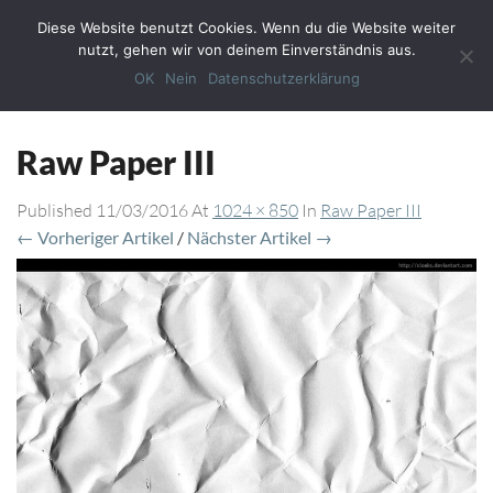
Diese Website benutzt Cookies. Wenn du die Website weiter
Toggl
nutzt, gehen wir von deinem Einverständnis aus.
Navig
OK
Nein
Datenschutzerklärung
Raw Paper III
Published
11/03/2016
At
1024 × 850
In
Raw Paper III
← Vorheriger Artikel
/
Nächster Artikel →