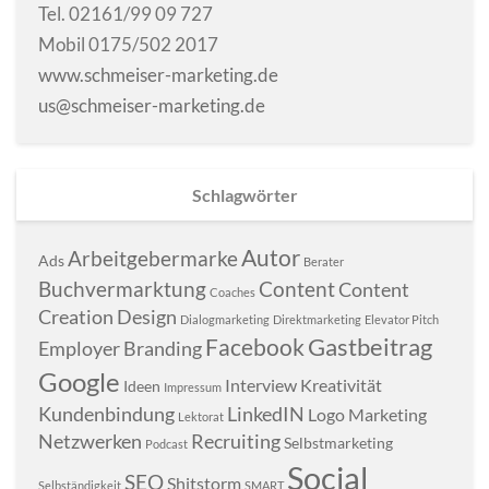
Tel. 02161/99 09 727
Mobil 0175/502 2017
www.schmeiser-marketing.de
us@schmeiser-marketing.de
Schlagwörter
Autor
Arbeitgebermarke
Ads
Berater
Buchvermarktung
Content
Content
Coaches
Creation
Design
Dialogmarketing
Direktmarketing
Elevator Pitch
Gastbeitrag
Facebook
Employer Branding
Google
Interview
Kreativität
Ideen
Impressum
Kundenbindung
LinkedIN
Logo
Marketing
Lektorat
Netzwerken
Recruiting
Selbstmarketing
Podcast
Social
SEO
Shitstorm
Selbständigkeit
SMART