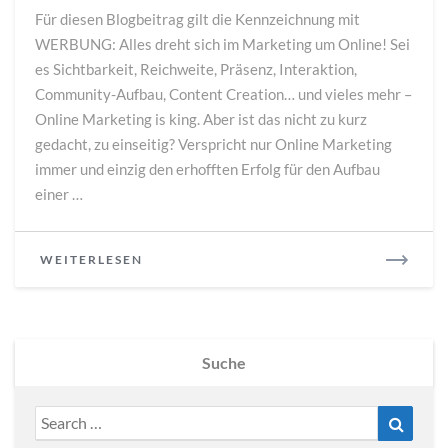
einen
Für diesen Blogbeitrag gilt die Kennzeichnung mit
unterschätzten
WERBUNG: Alles dreht sich im Marketing um Online! Sei
Klassiker
es Sichtbarkeit, Reichweite, Präsenz, Interaktion,
–
das
Community-Aufbau, Content Creation… und vieles mehr –
Dialogmarketing
Online Marketing is king. Aber ist das nicht zu kurz
gedacht, zu einseitig? Verspricht nur Online Marketing
immer und einzig den erhofften Erfolg für den Aufbau
einer …
READ
WEITERLESEN
MORE
Suche
Search
Search
for: