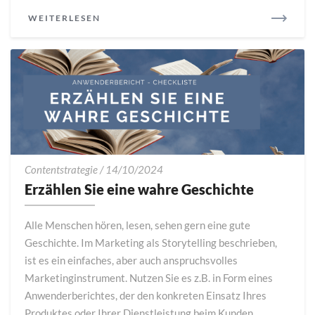
READ
WEITERLESEN
MORE
Erzählen
Contentstrategie
/
14/10/2024
Sie
Erzählen Sie eine wahre Geschichte
eine
wahre
Alle Menschen hören, lesen, sehen gern eine gute
Geschichte
Geschichte. Im Marketing als Storytelling beschrieben,
ist es ein einfaches, aber auch anspruchsvolles
Marketinginstrument. Nutzen Sie es z.B. in Form eines
Anwenderberichtes, der den konkreten Einsatz Ihres
Produktes oder Ihrer Dienstleistung beim Kunden