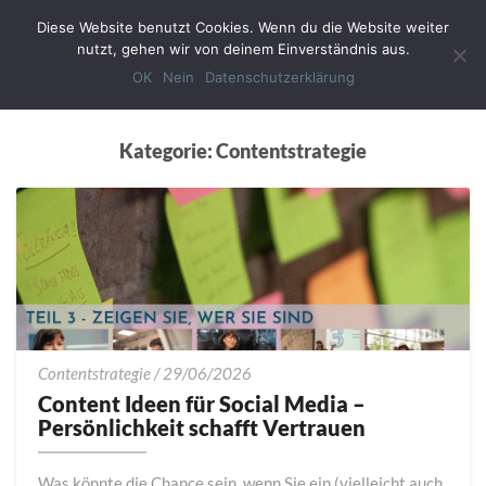
Diese Website benutzt Cookies. Wenn du die Website weiter
Toggl
nutzt, gehen wir von deinem Einverständnis aus.
Navig
OK
Nein
Datenschutzerklärung
Kategorie:
Contentstrategie
Content
Contentstrategie
/
29/06/2026
Ideen
Content Ideen für Social Media –
für
Persönlichkeit schafft Vertrauen
Social
Media
Was könnte die Chance sein, wenn Sie ein (vielleicht auch