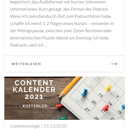
begeistert, das Audioformat mit kurzen, intensiven
TOP
Informationen. Kurz gesagt, das Format des Podcast.
10
Wenn ich zwischendurch Zeit zum Podcasthören habe,
schaffe ich meist 1-2 Folgen eines Kanals – entweder in
der Mittagspause, zwischen zwei Zoom-Terminen oder
beim heimischen Puzzle-Abend am Sonntag. Ich liebe
Podcasts, weil ich …
READ
WEITERLESEN
MORE
Social
Contentstrategie
/
15/12/2020