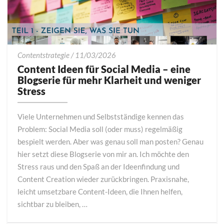
Content
Contentstrategie
/
11/03/2026
Ideen
Content Ideen für Social Media – eine
für
Blogserie für mehr Klarheit und weniger
Social
Stress
Media
–
Viele Unternehmen und Selbstständige kennen das
eine
Problem: Social Media soll (oder muss) regelmäßig
Blogserie
bespielt werden. Aber was genau soll man posten? Genau
für
mehr
hier setzt diese Blogserie von mir an. Ich möchte den
Klarheit
Stress raus und den Spaß an der Ideenfindung und
und
Content Creation wieder zurückbringen. Praxisnahe,
weniger
leicht umsetzbare Content-Ideen, die Ihnen helfen,
Stress
sichtbar zu bleiben, …