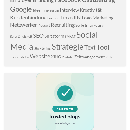
Employer Branding
Google
Interview
Kreativität
Ideen
Impressum
Kundenbindung
LinkedIN
Logo
Marketing
Lektorat
Netzwerken
Recruiting
Selbstmarketing
Podcast
Social
SEO
Shitstorm
Selbständigkeit
SMART
Media
Strategie
Tool
Text
Storytelling
Website
XING
Zeitmanagement
Trainer
Video
Youtube
Ziele