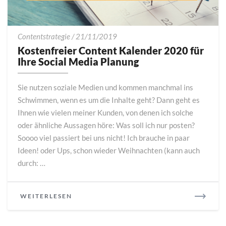
Kostenfreier
Contentstrategie
/
21/11/2019
Content
Kostenfreier Content Kalender 2020 für
Kalender
Ihre Social Media Planung
2020
für
Sie nutzen soziale Medien und kommen manchmal ins
Ihre
Schwimmen, wenn es um die Inhalte geht? Dann geht es
Social
Ihnen wie vielen meiner Kunden, von denen ich solche
Media
Planung
oder ähnliche Aussagen höre: Was soll ich nur posten?
Soooo viel passiert bei uns nicht! Ich brauche in paar
Ideen! oder Ups, schon wieder Weihnachten (kann auch
durch: …
READ
WEITERLESEN
MORE