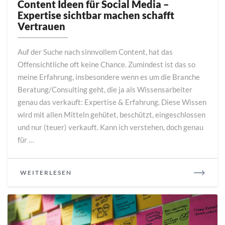
Ideen
Content Ideen für Social Media –
für
Expertise sichtbar machen schafft
Social
Vertrauen
Media
–
Auf der Suche nach sinnvollem Content, hat das
Expertise
Offensichtliche oft keine Chance. Zumindest ist das so
sichtbar
meine Erfahrung, insbesondere wenn es um die Branche
machen
schafft
Beratung/Consulting geht, die ja als Wissensarbeiter
Vertrauen
genau das verkauft: Expertise & Erfahrung. Diese Wissen
wird mit allen Mitteln gehütet, beschützt, eingeschlossen
und nur (teuer) verkauft. Kann ich verstehen, doch genau
für …
READ
WEITERLESEN
MORE