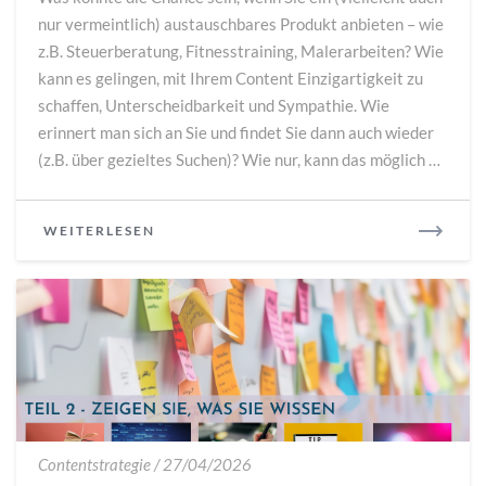
–
nur vermeintlich) austauschbares Produkt anbieten – wie
Persönlichkeit
z.B. Steuerberatung, Fitnesstraining, Malerarbeiten? Wie
schafft
Vertrauen
kann es gelingen, mit Ihrem Content Einzigartigkeit zu
schaffen, Unterscheidbarkeit und Sympathie. Wie
erinnert man sich an Sie und findet Sie dann auch wieder
(z.B. über gezieltes Suchen)? Wie nur, kann das möglich …
READ
WEITERLESEN
MORE
Content
Contentstrategie
/
27/04/2026