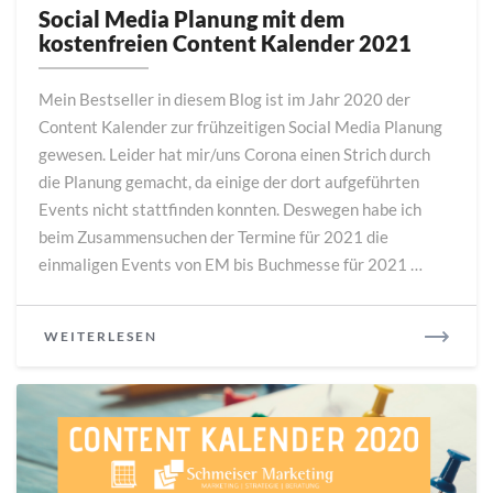
Media
Social Media Planung mit dem
Planung
kostenfreien Content Kalender 2021
mit
dem
Mein Bestseller in diesem Blog ist im Jahr 2020 der
kostenfreien
Content Kalender zur frühzeitigen Social Media Planung
Content
gewesen. Leider hat mir/uns Corona einen Strich durch
Kalender
2021
die Planung gemacht, da einige der dort aufgeführten
Events nicht stattfinden konnten. Deswegen habe ich
beim Zusammensuchen der Termine für 2021 die
einmaligen Events von EM bis Buchmesse für 2021 …
READ
WEITERLESEN
MORE