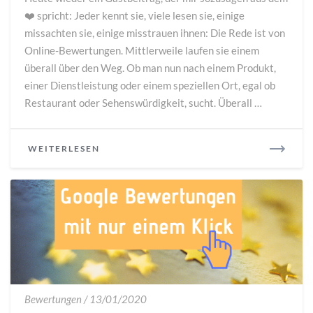
und
❤️ spricht: Jeder kennt sie, viele lesen sie, einige
positiven
missachten sie, einige misstrauen ihnen: Die Rede ist von
Online-
Bewertungen
Online-Bewertungen. Mittlerweile laufen sie einem
umgeht
überall über den Weg. Ob man nun nach einem Produkt,
einer Dienstleistung oder einem speziellen Ort, egal ob
Restaurant oder Sehenswürdigkeit, sucht. Überall …
READ
WEITERLESEN
MORE
So
Bewertungen
/
13/01/2020