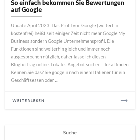
einfach
So einfach bekommen Sie Bewertungen
bekommen
auf Google
Sie
Bewertungen
Update April 2023: Das Profil von Google (weiterhin
auf
kostenfrei) heißt seit einiger Zeit nicht mehr Google My
Google
Business sondern Google Unternehmensprofil. Die
Funktionen sind weiterhin gleich und immer noch
ausgesprochen nützlich, daher lasse ich diesen
Blogbeitrag online. Lokales Angebot suchen – lokal finden
Kennen Sie das? Sie googeln nach einem Italiener für ein
Geschäftsessen oder …
READ
WEITERLESEN
MORE
Suche