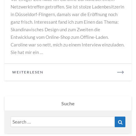
Shop,
Netzwerktreffen getroffen. Sie ist stolze Ladenbesitzerin
dann
in Düsseldorf-Flingern, damals war die Eröffnung noch
Offline-
Laden
ganz frisch. Interessant fand ich zum Einen das Thema:
Skandinavisches Design und zum Zweiten die
Entwicklung vom Online-Shop zum Offline-Laden.
Caroline war so nett, mich zu einem Interview einzuladen.
Sie hat mir ein …
READ
WEITERLESEN
MORE
Suche
Search
Search
for: