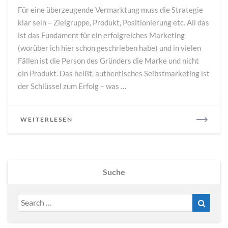
die
Für eine überzeugende Vermarktung muss die Strategie
Sie
klar sein – Zielgruppe, Produkt, Positionierung etc. All das
nie
ist das Fundament für ein erfolgreiches Marketing
wieder
benutzen
(worüber ich hier schon geschrieben habe) und in vielen
sollten
Fällen ist die Person des Gründers die Marke und nicht
ein Produkt. Das heißt, authentisches Selbstmarketing ist
der Schlüssel zum Erfolg – was …
READ
WEITERLESEN
MORE
Suche
Search
Search
for: