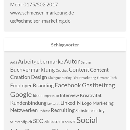
Mobil 0175/502 2017
www.schmeiser-marketing.de
us@schmeiser-marketing.de
Schlagwörter
Autor
Arbeitgebermarke
Ads
Berater
Buchvermarktung
Content
Content
Coaches
Creation
Design
Dialogmarketing
Direktmarketing
Elevator Pitch
Gastbeitrag
Facebook
Employer Branding
Google
Interview
Kreativität
Ideen
Impressum
Kundenbindung
LinkedIN
Logo
Marketing
Lektorat
Netzwerken
Recruiting
Selbstmarketing
Podcast
Social
SEO
Shitstorm
Selbständigkeit
SMART