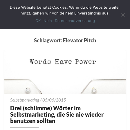
Diese Website benutzt Cookies. Wenn du die Website weiter
Toggl
nutzt, gehen wir von deinem Einverständnis aus.
Navig
OK
Nein
Datenschutzerklärung
Schlagwort:
Elevator Pitch
Drei
Selbstmarketing
/
05/06/2015
(schlimme)
Drei (schlimme) Wörter im
Wörter
Selbstmarketing, die Sie nie wieder
im
benutzen sollten
Selbstmarketing,