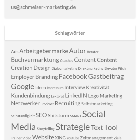
us@schmeiser-marketing.de
Schlagwörter
Autor
Arbeitgebermarke
Ads
Berater
Buchvermarktung
Content
Content
Coaches
Creation
Design
Dialogmarketing
Direktmarketing
Elevator Pitch
Gastbeitrag
Facebook
Employer Branding
Google
Interview
Kreativität
Ideen
Impressum
Kundenbindung
LinkedIN
Logo
Marketing
Lektorat
Netzwerken
Recruiting
Selbstmarketing
Podcast
Social
SEO
Shitstorm
Selbständigkeit
SMART
Media
Strategie
Tool
Text
Storytelling
Website
XING
Zeitmanagement
Trainer
Video
Youtube
Ziele