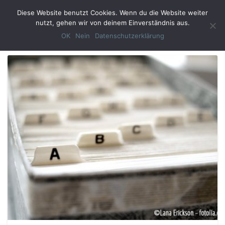
Diese Website benutzt Cookies. Wenn du die Website weiter
Toggl
nutzt, gehen wir von deinem Einverständnis aus.
Navig
OK
Nein
Datenschutzerklärung
Was
mache
ich
nur
mit
den
vielen
Visitenkarten?