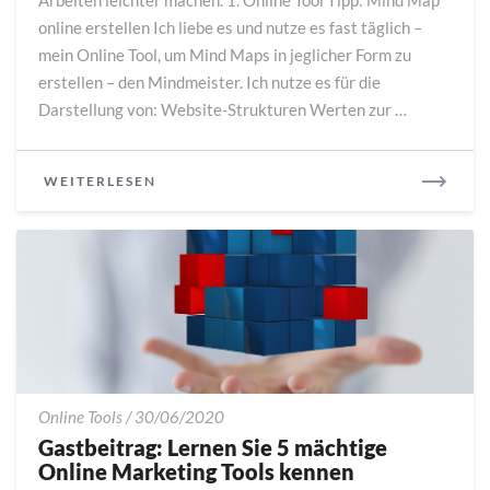
Arbeiten leichter machen. 1. Online Tool Tipp: Mind Map
im
online erstellen Ich liebe es und nutze es fast täglich –
Juli
mein Online Tool, um Mind Maps in jeglicher Form zu
erstellen – den Mindmeister. Ich nutze es für die
Darstellung von: Website-Strukturen Werten zur …
READ
WEITERLESEN
MORE
Gastbeitrag:
Online Tools
/
30/06/2020
Lernen
Gastbeitrag: Lernen Sie 5 mächtige
Sie
Online Marketing Tools kennen
5