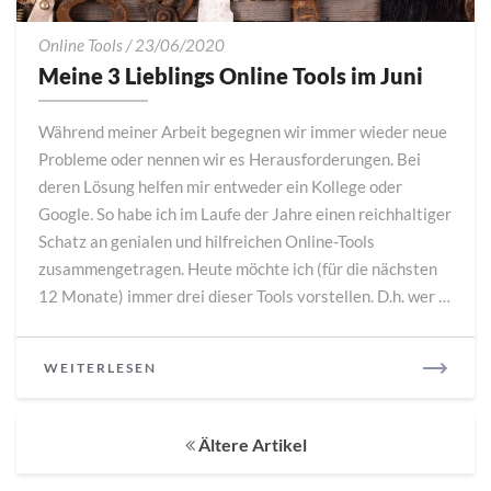
Meine
Online Tools
/
23/06/2020
3
Meine 3 Lieblings Online Tools im Juni
Lieblings
Online
Während meiner Arbeit begegnen wir immer wieder neue
Tools
Probleme oder nennen wir es Herausforderungen. Bei
im
deren Lösung helfen mir entweder ein Kollege oder
Juni
Google. So habe ich im Laufe der Jahre einen reichhaltiger
Schatz an genialen und hilfreichen Online-Tools
zusammengetragen. Heute möchte ich (für die nächsten
12 Monate) immer drei dieser Tools vorstellen. D.h. wer …
READ
WEITERLESEN
MORE
Posts
Ältere Artikel
navigation