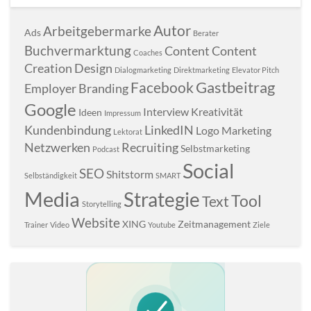
Autor
Arbeitgebermarke
Ads
Berater
Buchvermarktung
Content
Content
Coaches
Creation
Design
Dialogmarketing
Direktmarketing
Elevator Pitch
Gastbeitrag
Facebook
Employer Branding
Google
Interview
Kreativität
Ideen
Impressum
Kundenbindung
LinkedIN
Logo
Marketing
Lektorat
Netzwerken
Recruiting
Selbstmarketing
Podcast
Social
SEO
Shitstorm
Selbständigkeit
SMART
Media
Strategie
Tool
Text
Storytelling
Website
XING
Zeitmanagement
Trainer
Video
Youtube
Ziele