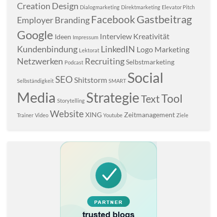
Creation
Design
Dialogmarketing
Direktmarketing
Elevator Pitch
Gastbeitrag
Facebook
Employer Branding
Google
Interview
Kreativität
Ideen
Impressum
Kundenbindung
LinkedIN
Logo
Marketing
Lektorat
Netzwerken
Recruiting
Selbstmarketing
Podcast
Social
SEO
Shitstorm
Selbständigkeit
SMART
Media
Strategie
Tool
Text
Storytelling
Website
XING
Zeitmanagement
Trainer
Video
Youtube
Ziele