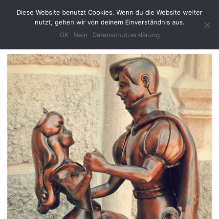
Diese Website benutzt Cookies. Wenn du die Website weiter
Toggl
nutzt, gehen wir von deinem Einverständnis aus.
Navig
OK
Nein
Datenschutzerklärung
Auf
Facebook
müssen
Sie
persönlich
werden